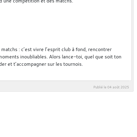
 d’une compétition et des matchs.
matchs : c’est vivre l’esprit club à fond, rencontrer
oments inoubliables. Alors lance-toi, quel que soit ton
der et t’accompagner sur les tournois.
Publié le
04 août 2025