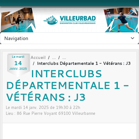
Panneau de gestion des cookies
Le
mardi
Accueil
14
Interclubs Départementale 1 - Vétérans : J3
INTERCLUBS
JANV.
2025
DÉPARTEMENTALE 1 -
VÉTÉRANS : J3
Le
mardi
14
janv.
2025
de 19h30 à 22h
Lieu :
86 Rue Pierre Voyant
69100
Villeurbanne