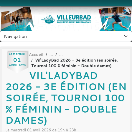
Panneau de gestion des cookies
Le
mercredi
Accueil
01
Vil'LadyBad 2026 - 3e édition (en soirée,
Tournoi 100 % féminin - Double dames)
AVRIL
2026
VIL'LADYBAD
2026 - 3E ÉDITION (EN
SOIRÉE, TOURNOI 100
% FÉMININ - DOUBLE
DAMES)
Le
mercredi
01
avril
2026
de 19h à 23h