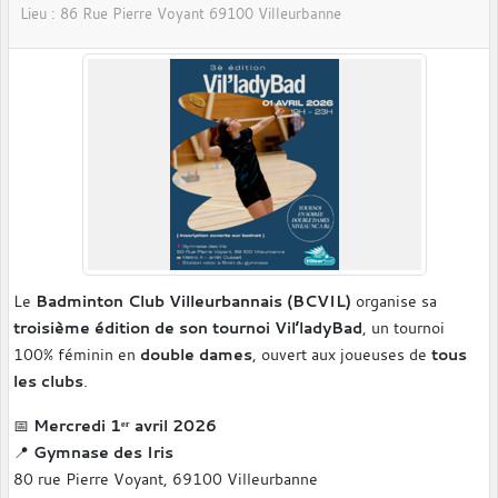
Lieu :
86 Rue Pierre Voyant
69100
Villeurbanne
Le
Badminton Club Villeurbannais (BCVIL)
organise sa
troisième édition de son tournoi Vil’ladyBad
, un tournoi
100% féminin en
double dames
, ouvert aux joueuses de
tous
les clubs
.
📅
Mercredi 1ᵉʳ avril 2026
📍
Gymnase des Iris
80 rue Pierre Voyant, 69100 Villeurbanne