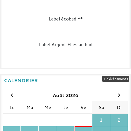
Label écobad **
Label Argent Elles au bad
+ d'évènements
CALENDRIER
Août 2026
Lu
Ma
Me
Je
Ve
Sa
Di
1
2