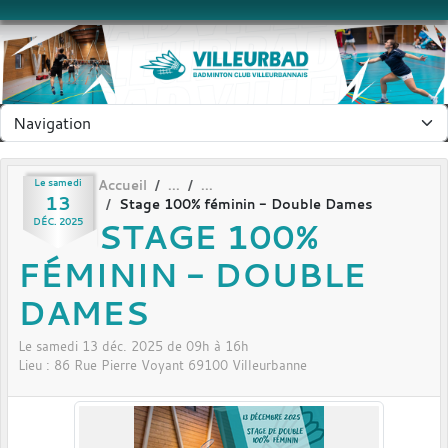
Panneau de gestion des cookies
Le
samedi
Accueil
13
Stage 100% féminin - Double Dames
STAGE 100%
DÉC.
2025
FÉMININ - DOUBLE
DAMES
Le
samedi
13
déc.
2025
de 09h à 16h
Lieu :
86 Rue Pierre Voyant
69100
Villeurbanne