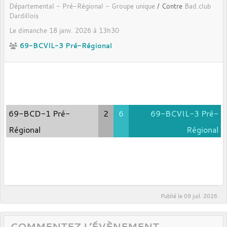
Départemental - Pré-Régional - Groupe unique
/ Contre
Bad.club
Dardillois
Le
dimanche
18
janv.
2026
à 13h30
69-BCVIL-3 Pré-Régional
69-BCD-1 Pré-
2
6
69-BCVIL-3 Pré-
Régional
Régional
Publié le
09 juil. 2026
COMMENTEZ L’ÉVÈNEMENT