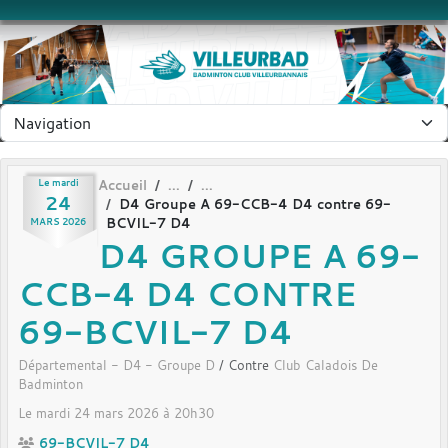
Panneau de gestion des cookies
Le
mardi
Accueil
24
D4 Groupe A 69-CCB-4 D4 contre 69-
BCVIL-7 D4
MARS
2026
D4 GROUPE A 69-
CCB-4 D4 CONTRE
69-BCVIL-7 D4
Départemental - D4 - Groupe D
/ Contre
Club Caladois De
Badminton
Le
mardi
24
mars
2026
à 20h30
69-BCVIL-7 D4