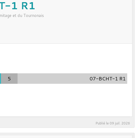
T-1 R1
mitage et du Tournonais
5
07-BCHT-1 R1
Publié le
09 juil. 2026