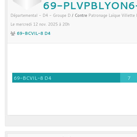
69-PLVPBLYON6
Départemental - D4 - Groupe D
/ Contre
Patronage Laïque Villette 
Le
mercredi
12
nov.
2025
à 20h
69-BCVIL-8 D4
69-BCVIL-8 D4
7