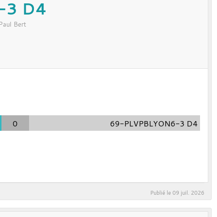
-3 D4
Paul Bert
0
69-PLVPBLYON6-3 D4
Publié le
09 juil. 2026