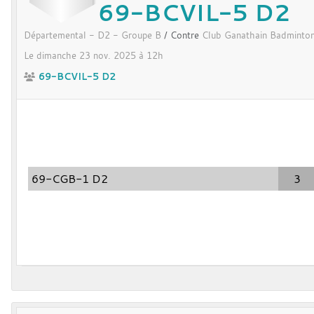
69-BCVIL-5 D2
Départemental - D2 - Groupe B
/ Contre
Club Ganathain Badminto
Le
dimanche
23
nov.
2025
à 12h
69-BCVIL-5 D2
69-CGB-1 D2
3