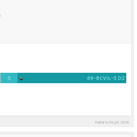
n
5
69-BCVIL-5 D2
Publié le
09 juil. 2026