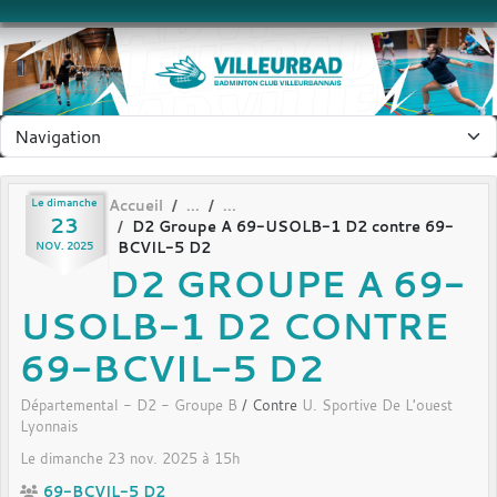
Panneau de gestion des cookies
Le
dimanche
Accueil
23
D2 Groupe A 69-USOLB-1 D2 contre 69-
BCVIL-5 D2
NOV.
2025
D2 GROUPE A 69-
USOLB-1 D2 CONTRE
69-BCVIL-5 D2
Départemental - D2 - Groupe B
/ Contre
U. Sportive De L'ouest
Lyonnais
Le
dimanche
23
nov.
2025
à 15h
69-BCVIL-5 D2