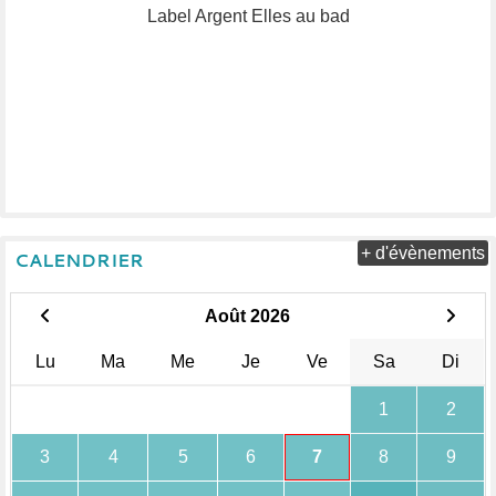
Label Argent Elles au bad
+ d'évènements
CALENDRIER
Août 2026
Lu
Ma
Me
Je
Ve
Sa
Di
1
2
3
4
5
6
7
8
9