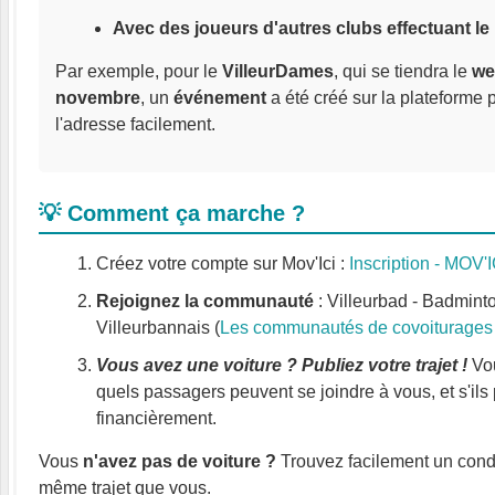
Avec des joueurs d'autres clubs effectuant le
Par exemple, pour le
VilleurDames
, qui se tiendra le
we
novembre
, un
événement
a été créé sur la plateforme 
l'adresse facilement.
💡 Comment ça marche ?
Créez votre compte sur Mov'Ici :
Inscription - MOV'I
Rejoignez la communauté
: Villeurbad - Badmint
Villeurbannais (
Les communautés de covoiturages
Vous avez une voiture ? Publiez votre trajet !
Vou
quels passagers peuvent se joindre à vous, et s'ils 
financièrement.
Vous
n'avez pas de voiture ?
Trouvez facilement un conduc
même trajet que vous.