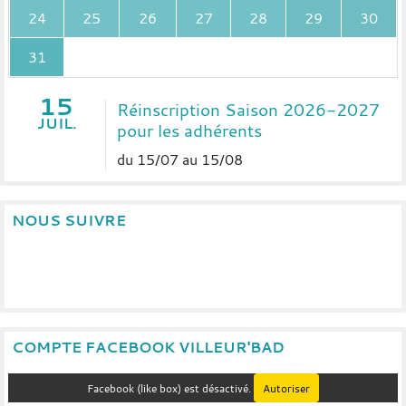
24
25
26
27
28
29
30
31
15
Réinscription Saison 2026-2027
JUIL.
pour les adhérents
du 15/07 au 15/08
NOUS SUIVRE
COMPTE FACEBOOK VILLEUR'BAD
Facebook (like box) est désactivé.
Autoriser